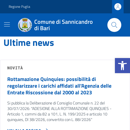
Vai ai contenuti
Vai al footer
Regione Puglia
Comune di Sannicandro
di Bari
Comune di Sannicandro di B
Contenuti in evidenza
Ultime news
Apri la b
NOVITÀ
Rottamazione Quinquies: possibilità di
regolarizzare i carichi affidati all'Agenzia delle
Entrate Riscossione dal 2000 al 2023
Si pubblica la Deliberazione di Consiglio Comunale n. 22 del
30/07/2026: "ADESIONE ALLA ROTTAMAZIONE QUINQUIES -
Articolo 1, commi da 82 a 101, L. N. 199/2025 e articolo 10
quinquies, Dl 38/2026, convertito con L. 88/2026"