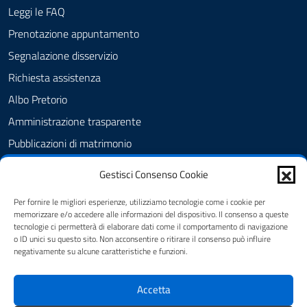
Leggi le FAQ
Prenotazione appuntamento
Segnalazione disservizio
Richiesta assistenza
Albo Pretorio
Amministrazione trasparente
Pubblicazioni di matrimonio
Informativa privacy
Gestisci Consenso Cookie
Note legali
Per fornire le migliori esperienze, utilizziamo tecnologie come i cookie per
Dichiarazione di accessibilità
memorizzare e/o accedere alle informazioni del dispositivo. Il consenso a queste
tecnologie ci permetterà di elaborare dati come il comportamento di navigazione
Cookie Policy (UE)
o ID unici su questo sito. Non acconsentire o ritirare il consenso può influire
negativamente su alcune caratteristiche e funzioni.
SEGUICI SU
Accetta