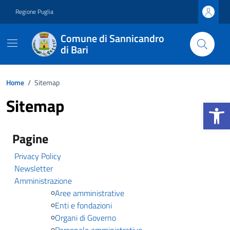
Vai ai contenuti
Vai al footer
Regione Puglia
Comune di Sannicandro
di Bari
Home
/
Sitemap
Sitemap
Apri la b
Pagine
Privacy Policy
Newsletter
Amministrazione
Aree amministrative
Enti e fondazioni
Organi di Governo