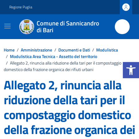
Vai ai contenuti
Vai al footer
Regione Puglia
Comune di Sannicandro
di Bari
Home
/
Amministrazione
/
Documenti e Dati
/
Modulistica
/
Modulistica Area Tecnica - Assetto del territorio
Apri la b
/
Allegato 2, rinuncia alla riduzione della tari per il compostaggio
domestico della frazione organica dei rifiuti urbani
Allegato 2, rinuncia alla
riduzione della tari per il
compostaggio domestico
della frazione organica dei