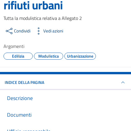
rifiuti urbani
Dettagli del documento
Tutta la modulistica relativa a Allegato 2
Condividi
Vedi azioni
Argomenti
Edilizia
Modulistica
Urbanizzazione
INDICE DELLA PAGINA
Descrizione
Documenti