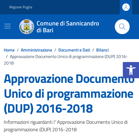
Vai ai contenuti
Vai al footer
Regione Puglia
Comune di Sannicandro
di Bari
Home
/
Amministrazione
/
Documenti e Dati
/
Bilanci
/
Approvazione Documento Unico di programmazione (DUP) 2016-
Apri la b
2018
Approvazione Documento
Unico di programmazione
(DUP) 2016-2018
Dettagli del documento
Informazioni riguardanti l' Approvazione Documento Unico di
programmazione (DUP) 2016-2018