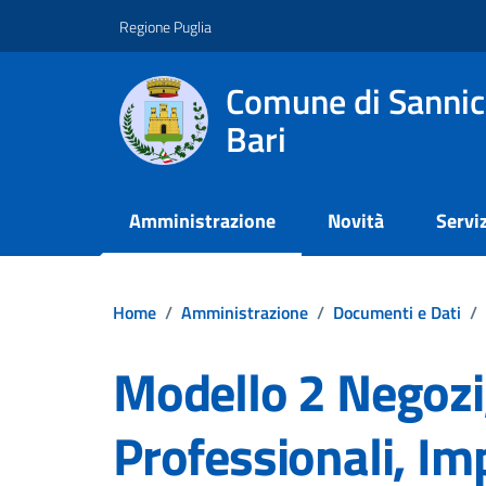
Vai ai contenuti
Vai al footer
Regione Puglia
Comune di Sannic
Bari
Amministrazione
Novità
Serviz
Home
/
Amministrazione
/
Documenti e Dati
/
Modello 2 Negozi,
Professionali, Im