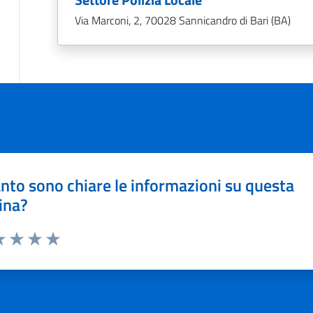
Via Marconi, 2, 70028 Sannicandro di Bari (BA)
nto sono chiare le informazioni su questa
ina?
a 1 stelle su 5
luta 2 stelle su 5
Valuta 3 stelle su 5
Valuta 4 stelle su 5
Valuta 5 stelle su 5