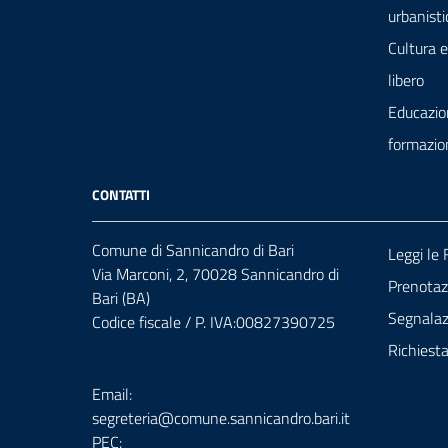
urbanisti
Cultura 
libero
Educazio
formazio
CONTATTI
Comune di Sannicandro di Bari
Leggi le
Via Marconi, 2, 70028 Sannicandro di
Prenota
Bari (BA)
Segnalazi
Codice fiscale / P. IVA:00827390725
Richiest
Email:
segreteria@comune.sannicandro.bari.it
PEC: