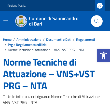
Vai ai contenuti
Vai al footer
Regione Puglia
Comune di Sannicandro
di Bari
Home
/
Amministrazione
/
Documenti e Dati
/
Regolamenti
/
Prg e Regolamento edilizio
Apri la b
/
Norme Tecniche di Attuazione – VNS+VST PRG – NTA
Norme Tecniche di
Attuazione – VNS+VST
PRG – NTA
Dettagli del documento
Tutte le informazioni riguardo Norme Tecniche di Attuazione -
VNS+VST PRG - NTA