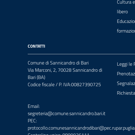
Cultura 
libero
Educazio
formazio
CONTATTI
Comune di Sannicandro di Bari
Leggi le
Via Marconi, 2, 70028 Sannicandro di
Prenota
Bari (BA)
Segnalazi
Codice fiscale / P. IVA:00827390725
Richiest
Email:
segreteria@comune.sannicandro.bari.it
PEC:
protocollo.comunesannicandrodibari@pec.rupar.puglia.
Centralino unico: 0809936111