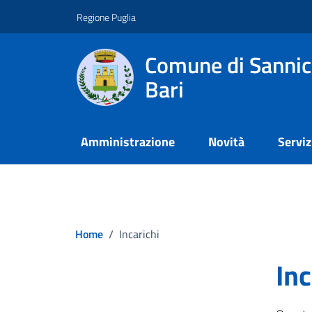
Vai ai contenuti
Vai al footer
Regione Puglia
Comune di Sannic
Bari
Amministrazione
Novità
Serviz
Home
/
Incarichi
Inc