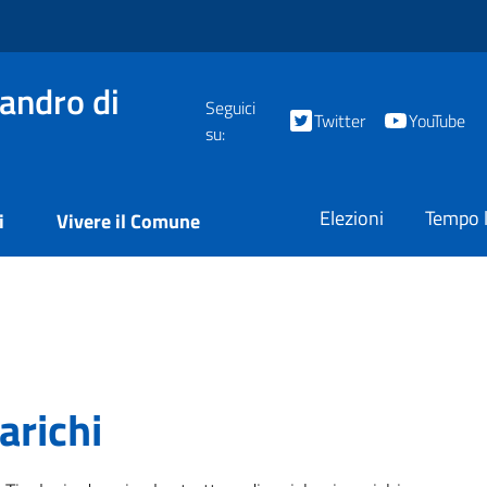
andro di
Seguici
Twitter
YouTube
su:
Elezioni
Tempo l
i
Vivere il Comune
arichi