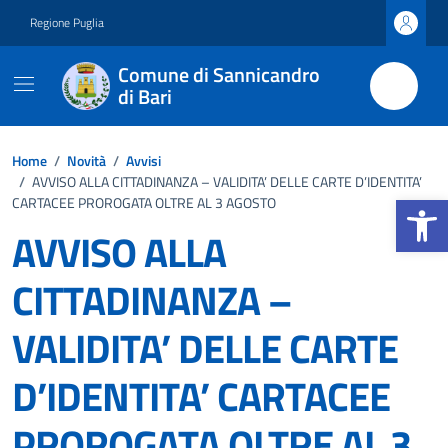
Vai ai contenuti
Vai al footer
Regione Puglia
Comune di Sannicandro
di Bari
Home
/
Novità
/
Avvisi
/
AVVISO ALLA CITTADINANZA – VALIDITA’ DELLE CARTE D’IDENTITA’
Apri la b
CARTACEE PROROGATA OLTRE AL 3 AGOSTO
AVVISO ALLA
CITTADINANZA –
VALIDITA’ DELLE CARTE
D’IDENTITA’ CARTACEE
PROROGATA OLTRE AL 3