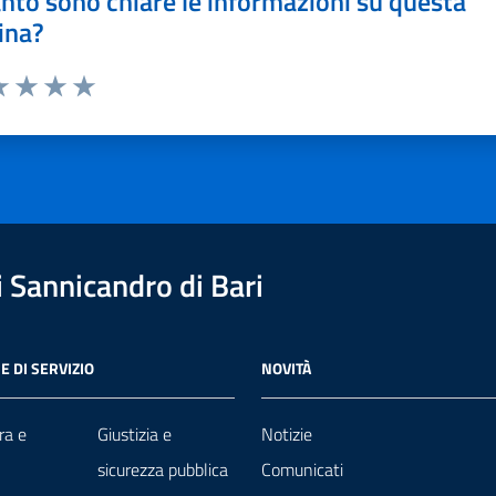
nto sono chiare le informazioni su questa
ina?
a 1 stelle su 5
luta 2 stelle su 5
Valuta 3 stelle su 5
Valuta 4 stelle su 5
Valuta 5 stelle su 5
 Sannicandro di Bari
E DI SERVIZIO
NOVITÀ
ra e
Giustizia e
Notizie
sicurezza pubblica
Comunicati