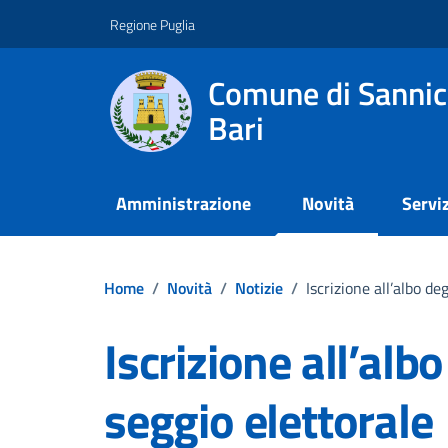
Vai ai contenuti
Vai al footer
Regione Puglia
Comune di Sannic
Bari
Amministrazione
Novità
Serviz
Home
/
Novità
/
Notizie
/
Iscrizione all’albo de
Iscrizione all’albo
seggio elettorale