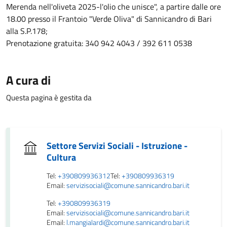
Merenda nell'oliveta 2025-l'olio che unisce", a partire dalle ore
18.00 presso il Frantoio "Verde Oliva" di Sannicandro di Bari
alla S.P.178;
Prenotazione gratuita: 340 942 4043 / 392 611 0538
A cura di
Questa pagina è gestita da
Settore Servizi Sociali - Istruzione -
Cultura
Tel:
+390809936312
Tel:
+390809936319
Email:
servizisociali@comune.sannicandro.bari.it
Tel:
+390809936319
Email:
servizisociali@comune.sannicandro.bari.it
Email:
l.mangialardi@comune.sannicandro.bari.it