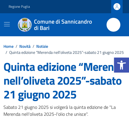
Vai ai contenuti
Vai al footer
Regione Puglia
Comune di Sannicandro
di Bari
Home
/
Novità
/
Notizie
/
Quinta edizione “Merenda nell’oliveta 2025”-sabato 21 giugno 2025
Apri la b
Quinta edizione “Merenda
nell’oliveta 2025”-sabato
21 giugno 2025
Dettagli della notizia
Sabato 21 giugno 2025 si volgerà la quinta edizione de "La
Merenda nell'oliveta 2025-l'olio che unisce".