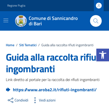
Vai ai contenuti
Vai al footer
Regione Puglia
Comune di Sannicandro
di Bari
Home
/
Siti Tematici
/
Guida alla raccolta rifiuti ingombranti
Apri la b
Guida alla raccolta rifiuti
ingombranti
Link diretto al portale per la raccolta dei rifiuti ingombranti
https://www.aroba2.it/rifiuti-ingombranti/
Condividi
Vedi azioni