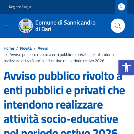
Vai ai contenuti
Vai al footer
Regione Puglia
Comune di Sannicandro
di Bari
Home
/
Novità
/
Avvisi
/
Avviso pubblico rivolto a enti pubblici e privati che intendono
Apri la b
realizzare attività socio-educative nel periodo estivo 2026
Avviso pubblico rivolto a
enti pubblici e privati che
intendono realizzare
attività socio-educative
nel periodo estivo 2026