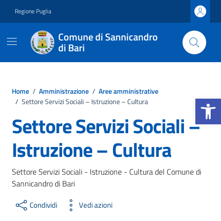
Vai ai contenuti
Vai al footer
Regione Puglia
Comune di Sannicandro
di Bari
Home
/
Amministrazione
/
Aree amministrative
Apri la b
/
Settore Servizi Sociali – Istruzione – Cultura
Settore Servizi Sociali –
Istruzione – Cultura
Settore Servizi Sociali - Istruzione - Cultura del Comune di
Sannicandro di Bari
Condividi
Vedi azioni